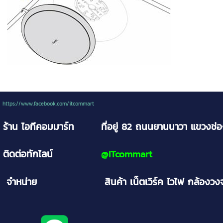
https://www.facebook.com/itcommart
ร้าน ไอทีคอมมาร์ท
ที่อยู่ 82 ถนนยานนาวา
แขวงช่
ติดต่อทักไลน์
@
ITcommart
จำหน่าย
สินค้า เน็ตเวิร์ค ไวไฟ กล้อง