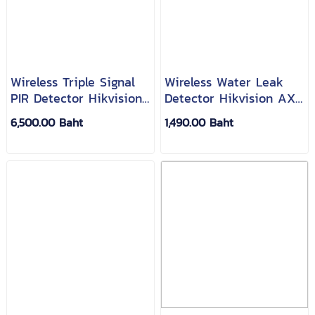
Wireless Triple Signal
Wireless Water Leak
PIR Detector Hikvision
Detector Hikvision AX
AX Pro DS-PDTT15AM-
Pro DS-PDWL-E-WB
6,500.00 Baht
1,490.00 Baht
LM-WB