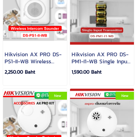
Hikvision AX PRO DS-
Hikvision AX PRO DS-
PS1-II-WB Wireless
PM1-I1-WB Single Input
Intercom Sounder AX
Transmitter
2,250.00 Baht
1,590.00 Baht
PRO
New
New