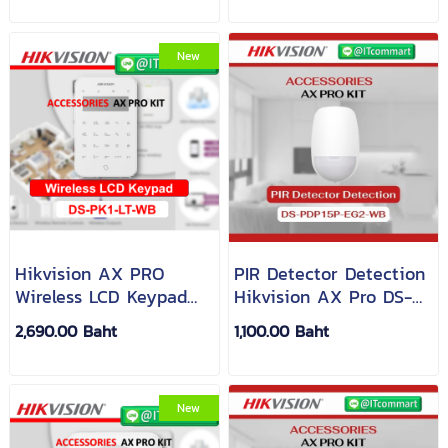
New
Hikvision AX PRO
PIR Detector Detection
Wireless LCD Keypad
Hikvision AX Pro DS-
DS-PK1-LT-WB
PDP15P-EG2-WB
2,690.00 Baht
1,100.00 Baht
New