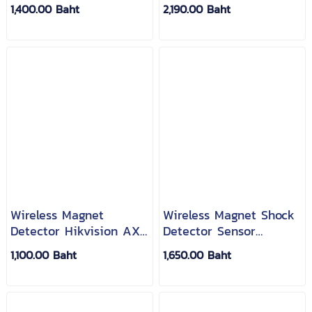
Hikvision AX Pro DS-
PK1-E-WB
1,400.00 Baht
2,190.00 Baht
PDCL12-EG2-WB
Wireless Magnet
Wireless Magnet Shock
Detector Hikvision AX
Detector Sensor
Pro DS-PDMC-EG2-WB
Hikvision AX Pro
1,100.00 Baht
1,650.00 Baht