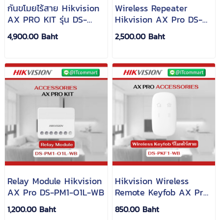
กันขโมยไร้สาย Hikvision
Wireless Repeater
AX PRO KIT รุ่น DS-
Hikvision AX Pro DS-
PWA64-Kit-WB
PR1-WB
4,900.00 Baht
2,500.00 Baht
Relay Module Hikvision
Hikvision Wireless
AX Pro DS-PM1-O1L-WB
Remote Keyfob AX Pro
DS-PKF1-WB
1,200.00 Baht
850.00 Baht