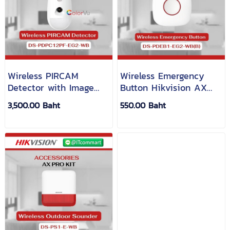
Wireless PIRCAM
Wireless Emergency
Detector with Image
Button Hikvision AX
ColorVu Hikvision AX
Pro DS-PDEB1-EG2-WB
3,500.00 Baht
550.00 Baht
Pro DS-PDPC12PF-EG2-
WB