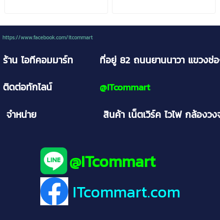
https://www.facebook.com/itcommart
ร้าน ไอทีคอมมาร์ท
ที่อยู่ 82 ถนนยานนาวา
แขวงช่
ติดต่อทักไลน์
@
ITcommart
จำหน่าย
สินค้า เน็ตเวิร์ค ไวไฟ กล้อง
@ITcommart
ITcommart
.com