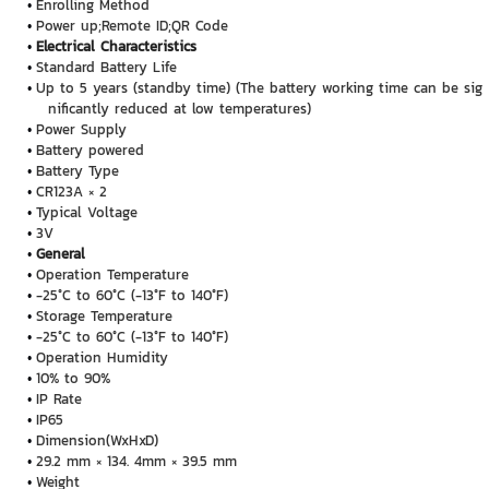
Enrolling Method
Power up;Remote ID;QR Code
Electrical Characteristics
Standard Battery Life
Up to 5 years (standby time) (The battery working time can be sig
nificantly reduced at low temperatures)
Power Supply
Battery powered
Battery Type
CR123A × 2
Typical Voltage
3V
General
Operation Temperature
-25°C to 60°C (-13°F to 140°F)
Storage Temperature
-25°C to 60°C (-13°F to 140°F)
Operation Humidity
10% to 90%
IP Rate
IP65
Dimension(WxHxD)
29.2 mm × 134. 4mm × 39.5 mm
Weight