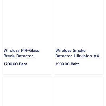
Wireless PIR-Glass
Wireless Smoke
Break Detector
Detector Hikvision AX
Hikvision AX Pro DS-
Pro DS-PDSMK-S-WB
1,700.00 Baht
1,990.00 Baht
PDPG12P-EG2-WB