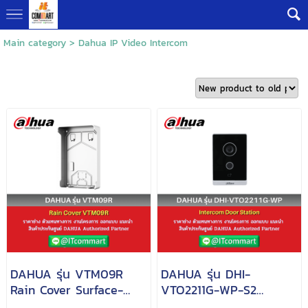
Main category
>
Dahua IP Video Intercom
DAHUA รุ่น VTM09R
DAHUA รุ่น DHI-
Rain Cover Surface-
VTO2211G-WP-S2
mounted rain cover for
Intercom IP & Wi-Fi