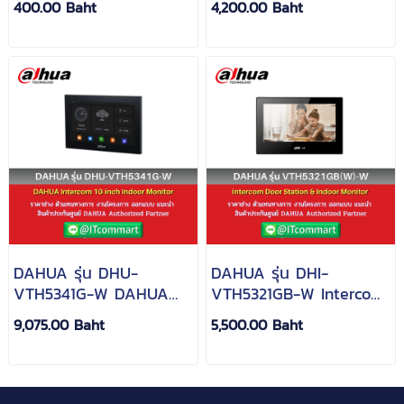
400.00 Baht
4,200.00 Baht
VTO2211G
Villa Door Station
DAHUA รุ่น DHU-
DAHUA รุ่น DHI-
VTH5341G-W DAHUA
VTH5321GB-W Intercom
Intercom 10-inch Indoor
Door Station & Indoor
9,075.00 Baht
5,500.00 Baht
Monitor
Monitor