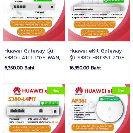
Huawei Gateway รุ่น
Huawei eKit Gateway
S380-L4T1T 1*GE WAN,
รุ่น S380-H8T3ST 2*GE
4*GE LAN Multi Service
WAN, 1*GE(SFP) WAN,
6,350.00 Baht
16,350.00 Baht
8*GE LAN
New
New