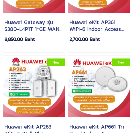
Huawei Gateway รุ่น
Huawei eKit AP361
S380-L4P1T 1*GE WAN,
WiFi-6 Indoor Access
4*GE LAN PoE+, 50Watt
Point
8,850.00 Baht
2,700.00 Baht
New
New
Huawei eKit AP263
Huawei eKit AP661 Tri-