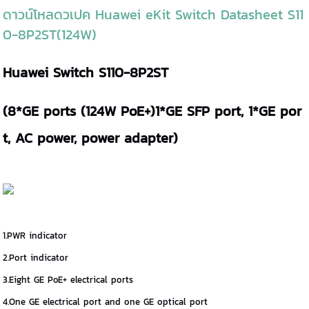
ดาวน์โหลดวเปค Huawei eKit Switch Datasheet S11
0-8P2ST(124W)
Huawei Switch S110-8P2ST
(8*GE ports (124W PoE+)1*GE SFP port, 1*GE por
t, AC power, power adapter)
1.PWR indicator
2.Port indicator
3.Eight GE PoE+ electrical ports
4.One GE electrical port and one GE optical port