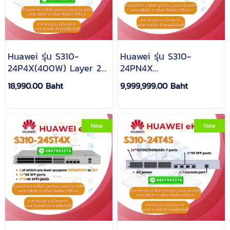
Huawei รุ่น S310-
Huawei รุ่น S310-
24P4X(400W) Layer 2+
24PN4X
Switch
(24*10/100/1000/2.5GBAS
18,990.00 Baht
9,999,999.00 Baht
(24*10/100/1000/2.5GBASE-
T ports(400W PoE+),
T ports(400W PoE+),
4*10GE SFP+ ports,
4*10GE SFP+ ports,
built-in AC power)
built-in AC power)
New
New