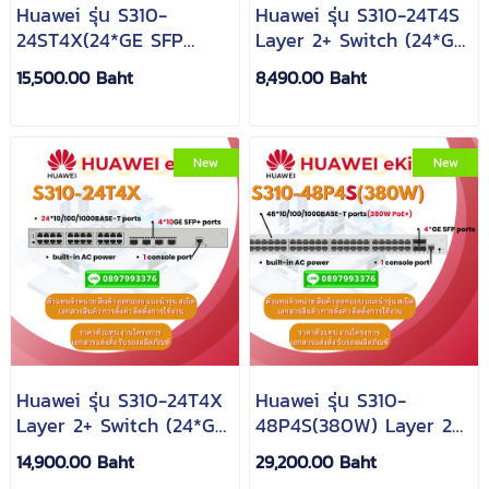
Huawei รุ่น S310-
Huawei รุ่น S310-24T4S
24ST4X(24*GE SFP
Layer 2+ Switch (24*GE
ports, 8 of which are
ports, 4*GE SFP ports,
15,500.00 Baht
8,490.00 Baht
dual-purpose
AC power)
10/100/1000 or SFP,
4*10GE SFP+ ports,
built-in AC power)
New
New
Huawei รุ่น S310-24T4X
Huawei รุ่น S310-
Layer 2+ Switch (24*GE
48P4S(380W) Layer 2+
ports, 4*10GE SFP+
Switch (48*GE
14,900.00 Baht
29,200.00 Baht
ports, built-in AC
ports(380W PoE+),