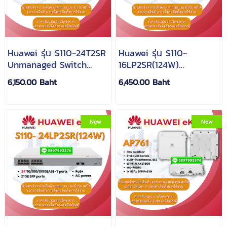
Huawei รุ่น S110-24T2SR
Huawei รุ่น S110-
Unmanaged Switch
16LP2SR(124W)
24*GE ports, 2*GE SFP
Unmanaged Switch
6,150.00 Baht
6,450.00 Baht
ports, AC power
16*GE ports(124W PoE+,
2*GE SFP ports, AC
power
New
New