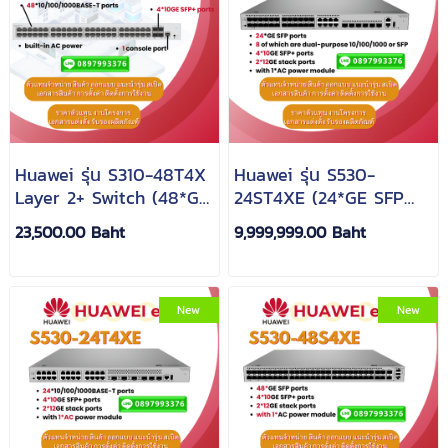
Huawei รุ่น S310-48T4X
Huawei รุ่น S530-
Layer 2+ Switch (48*GE
24ST4XE (24*GE SFP
ports, 4*10GE SFP+
ports, 8 of which are
23,500.00 Baht
9,999,999.00 Baht
ports, built-in AC
dual-purpose
power)S310-48T4X
10/100/1000 or SFP,
48Port L2+
4*10GE SFP+ ports,
Management Gigabit
2*12GE stack ports,
New
New
Switch
with 1*AC power
module)