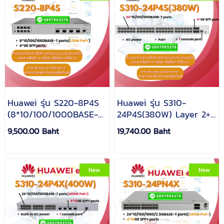
Huawei รุ่น S220-8P4S
Huawei รุ่น S310-
(8*10/100/1000BASE-T
24P4S(380W) Layer 2+
ports(125W PoE+),4*GE
Switch (24*GE ports,
9,500.00 Baht
19,740.00 Baht
SFP ports, AC power)
4*GE SFP ports, PoE+,
AC power)
New
New