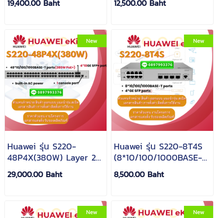
19,400.00 Baht
12,500.00 Baht
ports(400W PoE+),
ports, built-in AC
4*10GE SFP+ ports,
power)
built-in AC power)
New
New
Huawei รุ่น S220-
Huawei รุ่น S220-8T4S
48P4X(380W) Layer 2 +
(8*10/100/1000BASE-T
Switch (48*GE
ports,4*GE SFP ports,
29,000.00 Baht
8,500.00 Baht
ports(380W PoE+),
AC power)
4*10GE SFP+ ports,
built-in AC power)
New
New