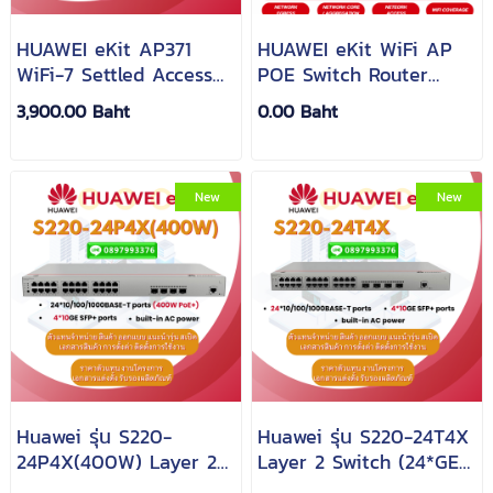
HUAWEI eKit AP371
HUAWEI eKit WiFi AP
WiFi-7 Settled Access
POE Switch Router
Point
Gateway Firewall
3,900.00 Baht
0.00 Baht
New
New
Huawei รุ่น S220-
Huawei รุ่น S220-24T4X
24P4X(400W) Layer 2
Layer 2 Switch (24*GE
Switch (24*GE
ports, 4*10GE SFP+