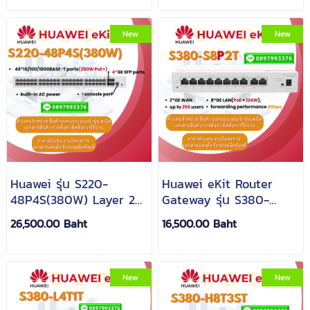
power)
New
New
Huawei รุ่น S220-
Huawei eKit Router
48P4S(380W) Layer 2
Gateway รุ่น S380-
Switch (48*GE
S8P2T 2*GE WAN, 8*GE
26,500.00 Baht
16,500.00 Baht
ports(380W PoE+),
LAN(PoE+, 124Watt
4*GE SFP ports, built-
in AC power)
New
New