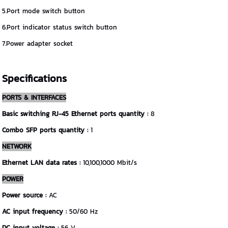
5.Port mode switch button
6.Port indicator status switch button
7.Power adapter socket
Specifications
PORTS & INTERFACES
Basic switching RJ-45 Ethernet ports quantity :
8
Combo SFP ports quantity :
1
NETWORK
Ethernet LAN data rates :
10,100,1000 Mbit/s
POWER
Power source :
AC
AC input frequency :
50/60 Hz
DC input voltage :
56 V