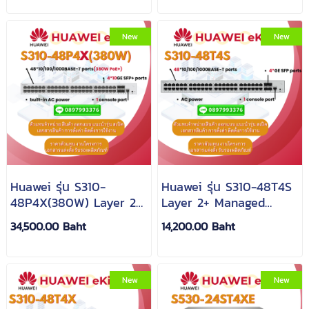
power)
4*GE SFP ports, built-
in AC power)
New
New
Huawei รุ่น S310-
Huawei รุ่น S310-48T4S
48P4X(380W) Layer 2+
Layer 2+ Managed
Switch (48*GE
Cloud Engine Switch
34,500.00 Baht
14,200.00 Baht
ports(380W PoE+),
4*10GE SFP+ ports,
built-in AC power)
New
New