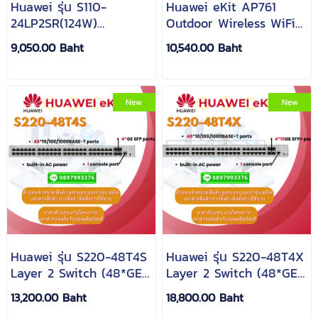
Huawei รุ่น S110-
Huawei eKit AP761
24LP2SR(124W)
Outdoor Wireless WiFi
Unmanaged Switch
6 Dual Band Access
9,050.00 Baht
10,540.00 Baht
24*GE ports(124W PoE+
point
2*GE SFP ports, AC
power
New
New
Huawei รุ่น S220-48T4S
Huawei รุ่น S220-48T4X
Layer 2 Switch (48*GE
Layer 2 Switch (48*GE
ports, 4*GE SFP ports,
ports, 4*10GE SFP+
13,200.00 Baht
18,800.00 Baht
built-in AC power)
ports, built-in AC