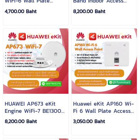
WiFi-6 Wall Plate
Band Indoor Access
Access Point
Point
4,700.00 Baht
8,200.00 Baht
HUAWEI AP673 eKit
Huawei eKit AP160 Wi-
Engine WiFi-7 BE13000
Fi 6 Wall Plate Access
Tri-Radio 5GE Settled
Point
8,200.00 Baht
3,050.00 Baht
Ceiling Access Point
สินค้า สเปค งานโครงการ